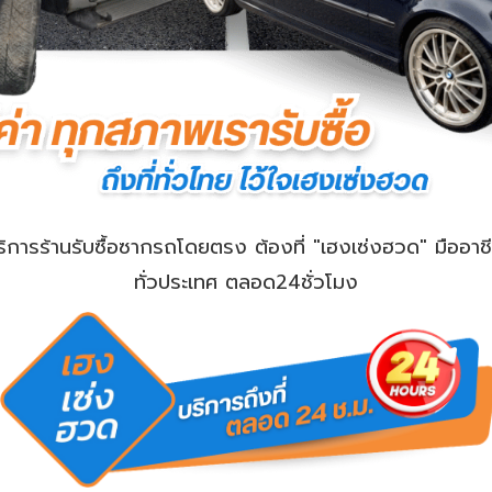
ริการร้านรับซื้อซากรถโดยตรง ต้องที่ "เฮงเซ่งฮวด" มืออาชี
ทั่วประเทศ ตลอด24ชั่วโมง