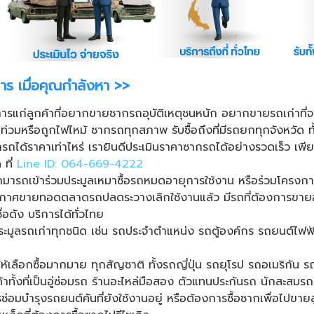
าร เมื่อคุณกำลังหา
>>
ริการแก่ลูกค้าที่อยากขายซากรถอุบัติเหตุชนหนัก อยากขายรถเก่าที่
่วมหรือถูกไฟไหม้ ซากรถทุกสภาพ รับซื้อถึงที่มีรถยกทุกจังหวัด ทั้
ถได้ราคาเท่าไหร่ เรายินดีประเมินราคาซากรถได้อย่างรวดเร็ว เพ
 ที่
Line ID: 064-669-4222
สามารถเข้าร่วมประมูลเหมาซื้อรถหมดอายุการใช้งาน หรือร่วมโคร
ระกาศขายทอดตลาดรถปลดระวางเลิกใช้งานแล้ว มีรถที่ต้องการขายอ
อดัง บริการได้ทั่วไทย
ับประมูลรถเก่าทุกชนิด เช่น รถประจำตำแหน่ง รถตู้องค์กร รถยนต์ไ
ให้เลือกซื้อมากมาย ทุกสัญชาติ ทั้งรถญี่ปุ่น รถยุโรป รถอเมริกัน
ูกค้าทั้งที่เป็นอู่ซ่อมรถ ร้านอะไหล่มือสอง ตัวแทนประกันรถ นักสะสมร
รซ่อมบำรุงรถยนต์คันที่ยังใช้งานอยู่ หรือต้องการซื้อซากเพื่อไปขา